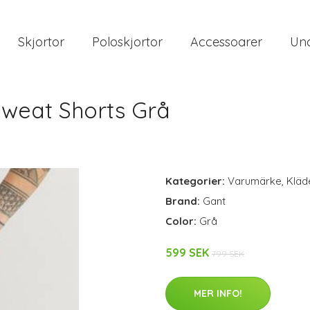
Skjortor
Poloskjortor
Accessoarer
Und
Sweat Shorts Grå
Kategorier:
Varumärke
,
Kläd
Brand:
Gant
Color:
Grå
599 SEK
799 SEK
MER INFO!