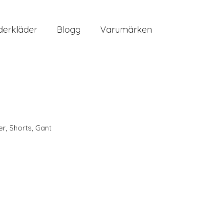
erkläder
Blogg
Varumärken
er
,
Shorts
,
Gant