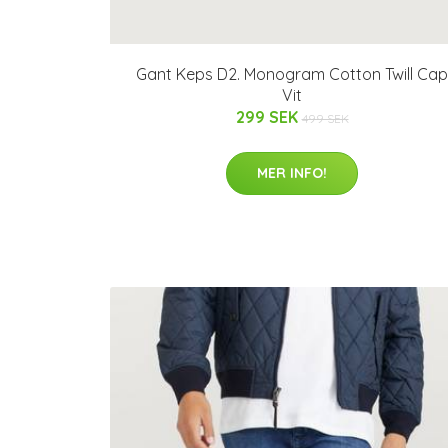
Gant Keps D2. Monogram Cotton Twill Cap
Vit
299 SEK
499 SEK
MER INFO!