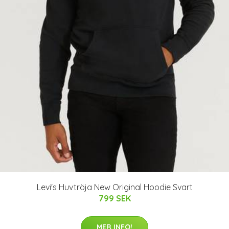
Levi's Huvtröja New Original Hoodie Svart
799 SEK
MER INFO!