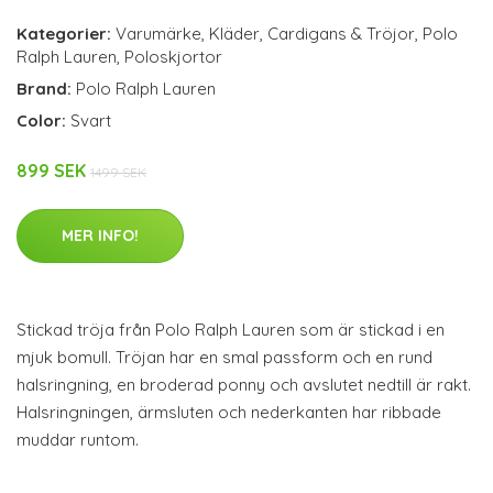
Kategorier:
Varumärke
,
Kläder
,
Cardigans & Tröjor
,
Polo
Ralph Lauren
,
Poloskjortor
Brand:
Polo Ralph Lauren
Color:
Svart
899 SEK
1499 SEK
MER INFO!
Stickad tröja från Polo Ralph Lauren som är stickad i en
mjuk bomull. Tröjan har en smal passform och en rund
halsringning, en broderad ponny och avslutet nedtill är rakt.
Halsringningen, ärmsluten och nederkanten har ribbade
muddar runtom.