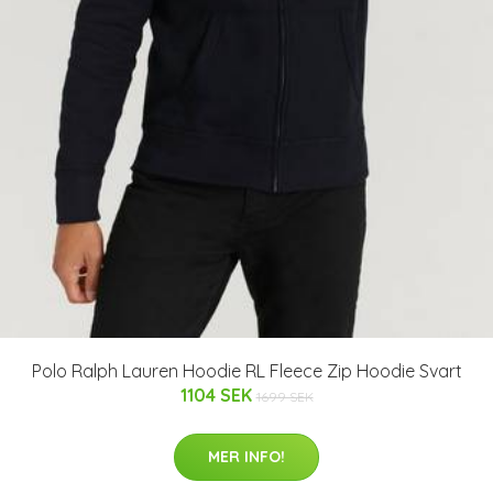
Polo Ralph Lauren Hoodie RL Fleece Zip Hoodie Svart
1104 SEK
1699 SEK
MER INFO!