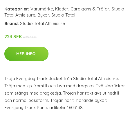
Kategorier:
Varumärke
,
Kläder
,
Cardigans & Tröjor
,
Studio
Total Athleisure
,
Byxor
,
Studio Total
Brand:
Studio Total Athleisure
224 SEK
499 SEK
MER INFO!
Tröja Everyday Track Jacket från Studio Total Athleisure.
Tröja med zip framtill och luva med dragsko. Två sidofickor
som stängs med dragkedja. Tröjan har rakt avslut nedtill
och normal passform. Tröjan har tillhörande byxor:
Everyday Track Pants artikelnr 1603138