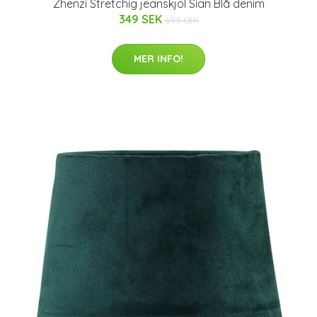
Zhenzi Stretchig jeanskjol Sian Blå denim
349 SEK
699 SEK
MER INFO!