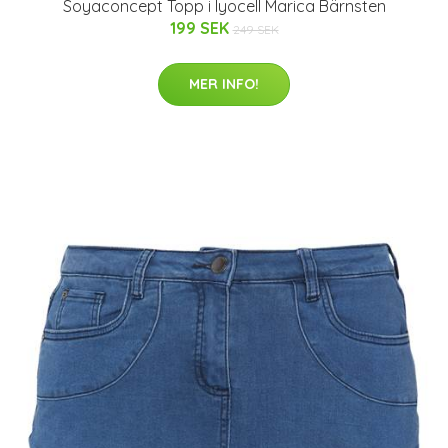
Soyaconcept Topp i lyocell Marica Bärnsten
199 SEK
249 SEK
MER INFO!