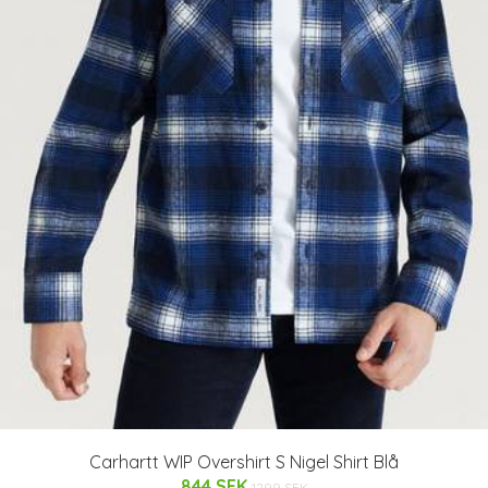
Carhartt WIP Overshirt S Nigel Shirt Blå
844 SEK
1299 SEK